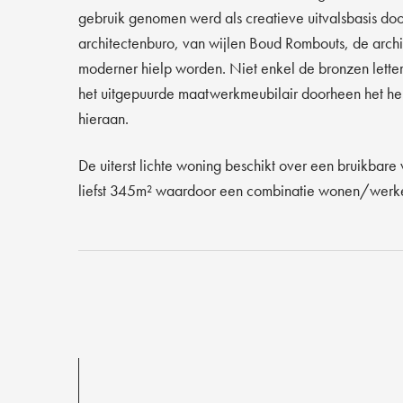
gebruik genomen werd als creatieve uitvalsbasis d
architectenburo, van wijlen Boud Rombouts, de arch
moderner hielp worden. Niet enkel de bronzen lette
het uitgepuurde maatwerkmeubilair doorheen het he
hieraan.
De uiterst lichte woning beschikt over een bruikbar
liefst 345m² waardoor een combinatie wonen/werken