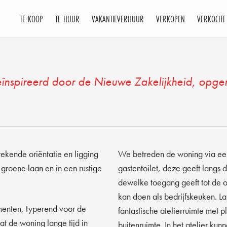
WONING ALBERT P
TE KOOP
TE HUUR
VAKANTIEVERHUUR
VERKOPEN
VERKOCHT
ïnspireerd door de Nieuwe Zakelijkheid, opger
ekende oriëntatie en ligging
We betreden de woning via ee
groene laan en in een rustige
gastentoilet, deze geeft langs d
dewelke toegang geeft tot de o
kan doen als bedrijfskeuken. La
menten, typerend voor de
fantastische atelierruimte met
at de woning lange tijd in
buitenruimte. In het atelier k