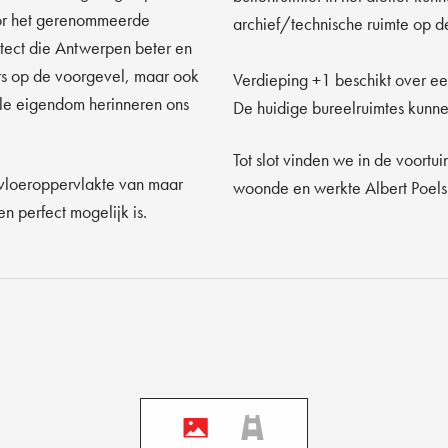
oor het gerenommeerde
archief/technische ruimte op 
itect die Antwerpen beter en
rs op de voorgevel, maar ook
Verdieping +1 beschikt over ee
le eigendom herinneren ons
De huidige bureelruimtes kunne
Tot slot vinden we in de voort
e vloeroppervlakte van maar
woonde en werkte Albert Poel
 perfect mogelijk is.