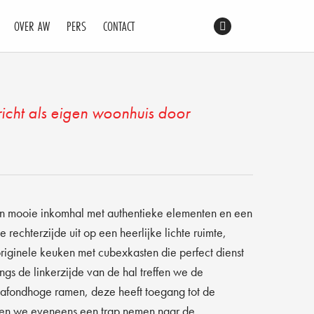
OELS
OVER AW
PERS
CONTACT
icht als eigen woonhuis door
n mooie inkomhal met authentieke elementen en een
e rechterzijde uit op een heerlijke lichte ruimte,
riginele keuken met cubexkasten die perfect dienst
ngs de linkerzijde van de hal treffen we de
 plafondhoge ramen, deze heeft toegang tot de
unnen we eveneens een trap nemen naar de