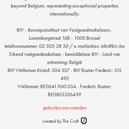
beyond Belgium, representing exceptional properties
internationally.
BIV -
Beroepsinstituut van Vastgoedmakelaars
-
Luxemburgstraat 16B - 1000 Brussel
t
elefoonnummer: 02 505 38 50 / e-mailadres: info@biv.be
Erkend vastgoedmakelaar - bemiddelaar BIV - Land van
erkenning: België
BIV Welleman Kristof: 504 357 - BIV Rozier Frederic: 515
495
Welleman: BE0641.960.054 - Frederic Rozier:
BE0855526439
gebruiksvoorwaarden
created by The Craft