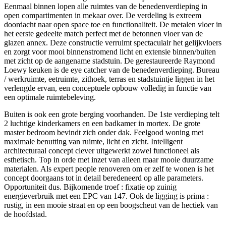
Eenmaal binnen lopen alle ruimtes van de benedenverdieping in
open compartimenten in mekaar over. De verdeling is extreem
doordacht naar open space toe en functionaliteit. De metalen vloer in
het eerste gedeelte match perfect met de betonnen vloer van de
glazen annex. Deze constructie verruimt spectaculair het gelijkvloers
en zorgt voor mooi binnenstromend licht en extensie binnen/buiten
met zicht op de aangename stadstuin. De gerestaureerde Raymond
Loewy keuken is de eye catcher van de benedenverdieping. Bureau
/ werkruimte, eetruimte, zithoek, terras en stadstuintje liggen in het
verlengde ervan, een conceptuele opbouw volledig in functie van
een optimale ruimtebeleving.
Buiten is ook een grote berging voorhanden. De 1ste verdieping telt
2 luchtige kinderkamers en een badkamer in mortex. De grote
master bedroom bevindt zich onder dak. Feelgood woning met
maximale benutting van ruimte, licht en zicht. Intelligent
architecturaal concept clever uitgewerkt zowel functioneel als
esthetisch. Top in orde met inzet van alleen maar mooie duurzame
materialen. Als expert people renoveren om er zelf te wonen is het
concept doorgaans tot in detail beredeneerd op alle parameters.
Opportuniteit dus. Bijkomende troef : fixatie op zuinig
energieverbruik met een EPC van 147. Ook de ligging is prima :
rustig, in een mooie straat en op een boogscheut van de hectiek van
de hoofdstad.